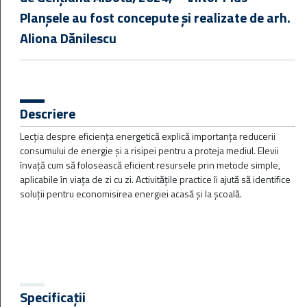
Filtre
Planșele au fost concepute și realizate de arh.
Aliona Dănilescu
Rezultate disponibile:
55
Descriere
Lecția despre eficiența energetică explică importanța reducerii
consumului de energie și a risipei pentru a proteja mediul. Elevii
învață cum să folosească eficient resursele prin metode simple,
aplicabile în viața de zi cu zi. Activitățile practice îi ajută să identifice
soluții pentru economisirea energiei acasă și la școală.
Apa pe Glob
Specificații
Lecția „Apa pe glob” îi ajută pe elevii din ciclul gimnazial