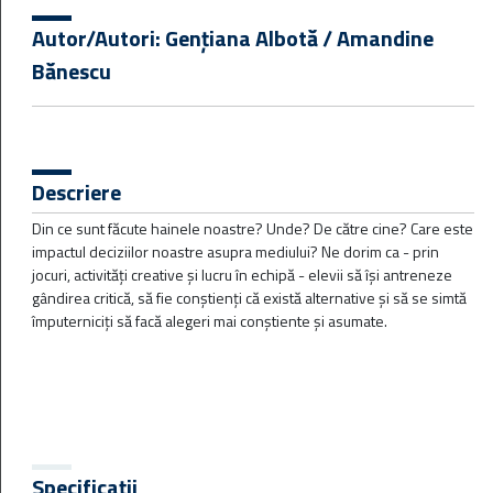
Filtre
Autor/Autori:
Gențiana Albotă / Amandine
Bănescu
Rezultate disponibile:
55
Descriere
Din ce sunt făcute hainele noastre? Unde? De către cine? Care este
impactul deciziilor noastre asupra mediului? Ne dorim ca - prin
jocuri, activități creative și lucru în echipă - elevii să își antreneze
gândirea critică, să fie conștienți că există alternative și să se simtă
împuterniciți să facă alegeri mai conștiente și asumate.
Apa pe Glob
Lecția „Apa pe glob” îi ajută pe elevii din ciclul gimnazial
Specificații