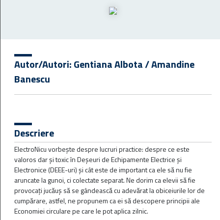
Filtre
Autor/Autori:
Gentiana Albota / Amandine
Rezultate disponibile:
55
Banescu
Descriere
ElectroNicu vorbește despre lucruri practice: despre ce este
valoros dar și toxic în Deșeuri de Echipamente Electrice și
Electronice (DEEE-uri) și cât este de important ca ele să nu fie
aruncate la gunoi, ci colectate separat. Ne dorim ca elevii să fie
provocați jucăuș să se gândească cu adevărat la obiceiurile lor de
Apa pe Glob
cumpărare, astfel, ne propunem ca ei să descopere principii ale
Economiei circulare pe care le pot aplica zilnic.
Lecția „Apa pe glob” îi ajută pe elevii din ciclul gimnazial